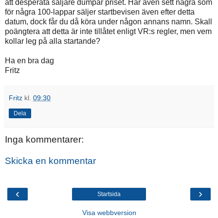
att desperata säljare dumpar priset. Har även sett några som
för några 100-lappar säljer startbevisen även efter detta
datum, dock får du då köra under någon annans namn. Skall
poängtera att detta är inte tillåtet enligt VR:s regler, men vem
kollar leg på alla startande?
Ha en bra dag
Fritz
Fritz
kl.
09:30
Dela
Inga kommentarer:
Skicka en kommentar
‹
›
Startsida
Visa webbversion