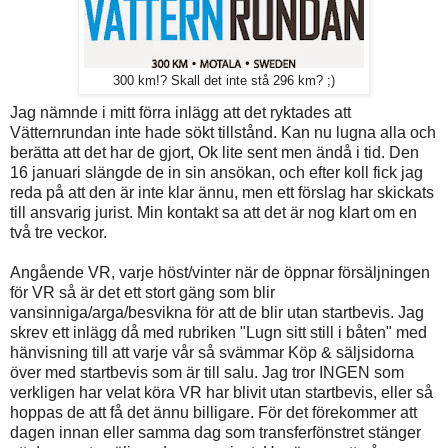
300 km!? Skall det inte stå 296 km? ;)
Jag nämnde i mitt förra inlägg att det ryktades att
Vätternrundan inte hade sökt tillstånd. Kan nu lugna alla och
berätta att det har de gjort, Ok lite sent men ändå i tid. Den
16 januari slängde de in sin ansökan, och efter koll fick jag
reda på att den är inte klar ännu, men ett förslag har skickats
till ansvarig jurist. Min kontakt sa att det är nog klart om en
två tre veckor.
Angående VR, varje höst/vinter när de öppnar försäljningen
för VR så är det ett stort gäng som blir
vansinniga/arga/besvikna för att de blir utan startbevis. Jag
skrev ett inlägg då med rubriken "Lugn sitt still i båten" med
hänvisning till att varje vår så svämmar Köp & säljsidorna
över med startbevis som är till salu. Jag tror INGEN som
verkligen har velat köra VR har blivit utan startbevis, eller så
hoppas de att få det ännu billigare. För det förekommer att
dagen innan eller samma dag som transferfönstret stänger